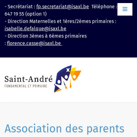
Aller
- Secrétariat :
fp.secretariat@isaxl.be
Téléphone : +32 2
au
647 19 55 (option 1)
contenu
- Direction Maternelles et 1ères/2èmes primaires :
isabelle.defalque@isaxl.be
- Direction 3èmes à 6èmes primaires
:
florence.casse@isaxl.be
Association des parents