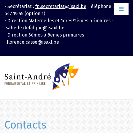
Aller
- Secrétariat :
fp.secretariat@isaxl.be
Téléphone : +32 2
au
647 19 55 (option 1)
contenu
- Direction Maternelles et 1ères/2èmes primaires :
isabelle.defalque@isaxl.be
- Direction 3èmes à 6èmes primaires
:
florence.casse@isaxl.be
Contacts