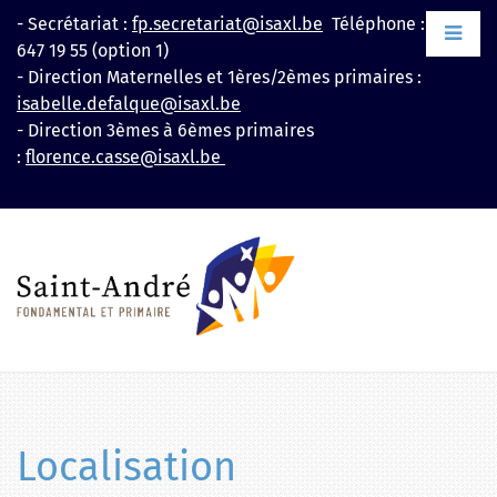
Aller
- Secrétariat :
fp.secretariat@isaxl.be
Téléphone : +32 2
au
647 19 55 (option 1)
contenu
- Direction Maternelles et 1ères/2èmes primaires :
isabelle.defalque@isaxl.be
- Direction 3èmes à 6èmes primaires
:
florence.casse@isaxl.be
Localisation